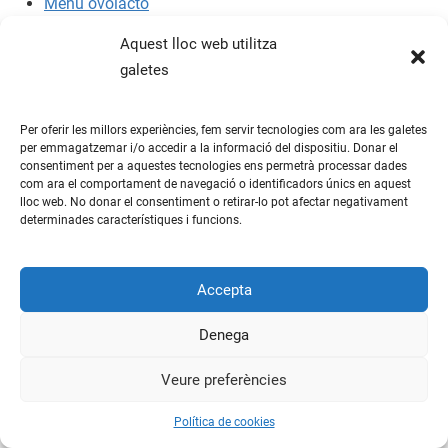
Menú ovolacto
Menú halal
Aquest lloc web utilitza
galetes
25-26
Menjador
Menus
Per oferir les millors experiències, fem servir tecnologies com ara les galetes
per emmagatzemar i/o accedir a la informació del dispositiu. Donar el
WordPress Theme: Mercia by
ThemeZee
.
consentiment per a aquestes tecnologies ens permetrà processar dades
com ara el comportament de navegació o identificadors únics en aquest
lloc web. No donar el consentiment o retirar-lo pot afectar negativament
determinades característiques i funcions.
Accepta
Denega
Veure preferències
Política de cookies