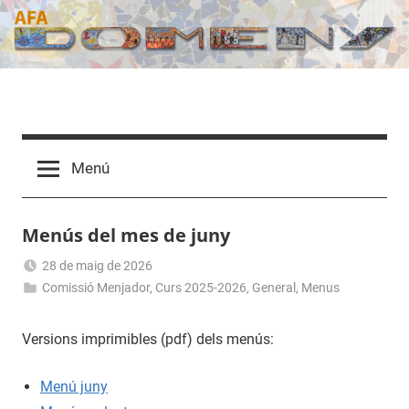
Vés
al
contingut
AFA
Domeny
Menú
Menús del mes de juny
28 de maig de 2026
Comissió Menjador
,
Curs 2025-2026
afaweb
,
General
,
Menus
Versions imprimibles (pdf) dels menús:
Menú juny