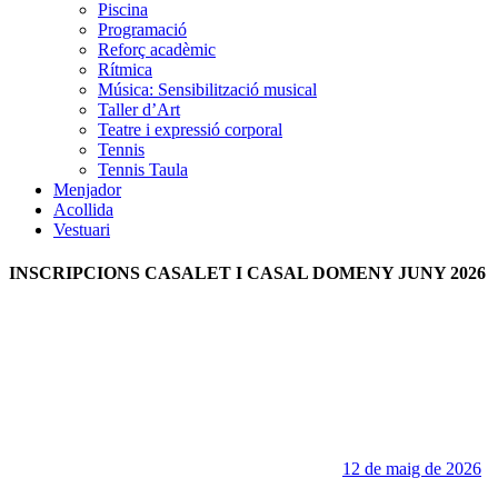
Piscina
Programació
Reforç acadèmic
Rítmica
Música: Sensibilització musical
Taller d’Art
Teatre i expressió corporal
Tennis
Tennis Taula
Menjador
Acollida
Vestuari
INSCRIPCIONS CASALET I CASAL DOMENY JUNY 2026
12 de maig de 2026