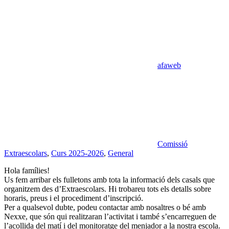
afaweb
Comissió
Extraescolars
,
Curs 2025-2026
,
General
Hola famílies!
Us fem arribar els fulletons amb tota la informació dels casals que
organitzem des d’Extraescolars. Hi trobareu tots els detalls sobre
horaris, preus i el procediment d’inscripció.
Per a qualsevol dubte, podeu contactar amb nosaltres o bé amb
Nexxe, que són qui realitzaran l’activitat i també s’encarreguen de
l’acollida del matí i del monitoratge del menjador a la nostra escola.