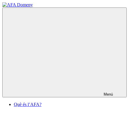
Vés
al
AFA
contingut
Domeny
Menú
Què és l’AFA?