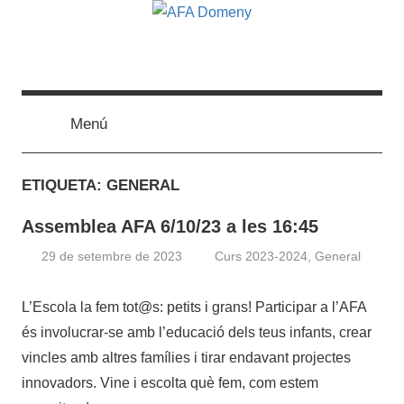
Vés
al
contingut
AFA
Menú
Domeny
ETIQUETA:
GENERAL
Assemblea AFA 6/10/23 a les 16:45
29 de setembre de 2023
Curs 2023-2024
,
General
afaweb
L’Escola la fem tot@s: petits i grans! Participar a l’AFA
és involucrar-se amb l’educació dels teus infants, crear
vincles amb altres famílies i tirar endavant projectes
innovadors. Vine i escolta què fem, com estem