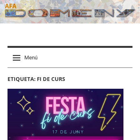
Vés
al
contingut
AFA
Domeny
Menú
ETIQUETA:
FI DE CURS