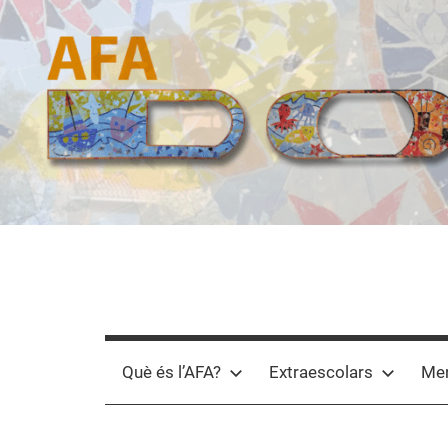
Vés
al
contingut
AFA
Domeny
Què és l’AFA?
Extraescolars
Men