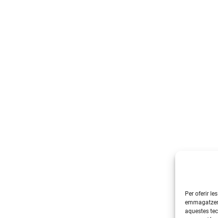
Per oferir le
emmagatzemar
aquestes te