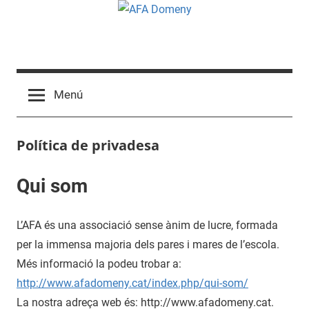
Vés
al
contingut
AFA
Domeny
Menú
Política de privadesa
Qui som
L’AFA és una associació sense ànim de lucre, formada
per la immensa majoria dels pares i mares de l’escola.
Més informació la podeu trobar a:
http://www.afadomeny.cat/index.php/qui-som/
La nostra adreça web és: http://www.afadomeny.cat.