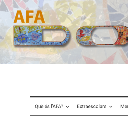
Vés
al
contingut
AFA
Domeny
Què és l’AFA?
Extraescolars
Men