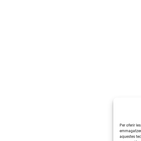
Per oferir le
emmagatzemar
aquestes te